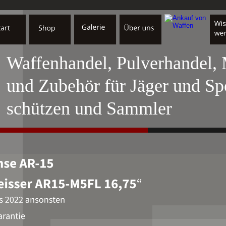
Waffenhandel, Pulverhandel,
und Zubehör für Jäger und Sp
schützen und Sammler