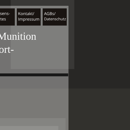
 Munition
ort-